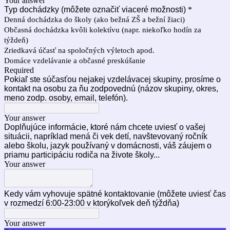
Your answer
Typ dochádzky (môžete označiť viaceré možnosti)
*
Denná dochádzka do školy (ako bežná ZŠ a bežní žiaci)
Občasná dochádzka kvôli kolektívu (napr. niekoľko hodín za
týždeň)
Zriedkavá účasť na spoločných výletoch apod.
Domáce vzdelávanie a občasné preskúšanie
Required
Pokiaľ ste súčasťou nejakej vzdelávacej skupiny, prosíme o
kontakt na osobu za ňu zodpovednú (názov skupiny, okres,
meno zodp. osoby, email, telefón).
Your answer
Doplňujúce informácie, ktoré nám chcete uviesť o vašej
situácii, napríklad mená či vek detí, navštevovaný ročník
alebo školu, jazyk používaný v domácnosti, váš záujem o
priamu participáciu rodiča na živote školy...
Your answer
Kedy vám vyhovuje spätné kontaktovanie (môžete uviesť čas
v rozmedzí 6:00-23:00 v ktorýkoľvek deň týždňa)
Your answer