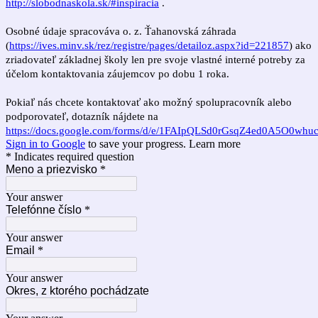
http://slobodnaskola.sk/#inspiracia
.
Osobné údaje spracováva o. z. Ťahanovská záhrada
(
https://ives.minv.sk/rez/registre/pages/detailoz.aspx?id=221857
) ako
zriadovateľ základnej školy len pre svoje vlastné interné potreby za
účelom kontaktovania záujemcov po dobu 1 roka.
Pokiaľ nás chcete kontaktovať ako možný spolupracovník alebo
podporovateľ, dotazník nájdete na
https://docs.google.com/forms/d/e/1FAIpQLSd0rGsqZ4ed0A5O0w
Sign in to Google
to save your progress.
Learn more
* Indicates required question
Meno a priezvisko
*
Your answer
Telefónne číslo
*
Your answer
Email
*
Your answer
Okres, z ktorého pochádzate