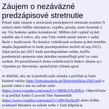
Záujem o nezáväzné
predzápisové stretnutie
Pokiaľ máte záujem o nezáväzné predzápisové stretnutie (osobne či
online) alebo bližšie informácie, vyplňte, prosím, tento formulár a
my Vás budeme spätne kontaktovať. Môžete doň vyplniť aj deti
mladšie ako 6 rokov, aby sme Vám vedeli zaistiť miesto v našej
škole v budúcnosti. Na domáce vzdelávanie uvítame aj deti druhého
stupňa (legislatívne to bude pravdepodobne možné od sep.2021).
Zápis počas jari 2021 bude pravdepodobne online, keďže
pandemické opatrenia nám aktuálne neumožňujú prísť za vami
osobne. Pri preskúšaniach doma vzdelávaných žiakov rátame aj s
výjazdmi po Slovensku, spoločnými výletmi apod.
Je dôležité, aby ste si prebehli našu stránku a prečítali aj často
kladené otázky (
http://slobodnaskola.sk/SlobodnaSkola-FAQ.pdf
) a
pozreli videá o nás na našom webe
(
https://www.youtube.com/watch?v=S86B1QXxMXo
). Odporúčame
si aj prečítať knihu či pozrieť film Summerhill
(
https://www.youtube.com/watch?v=vBjQAeJIa30
) alebo ďalšiu
uvádzanú literatúru na našom webe v časti Inšpirácia