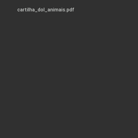
cartilha_dol_animais.pdf
Page 1 of 20
Delegacia Online Amiga dos A