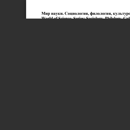
Страница 1 из 13
Мир науки. Социология, филология, культурология
World of Science. Series: Sociology, Philology, Cultural 
Мир науки. Социология, филология, культурология 
World of Science. Series: Sociology, Philology, Cult
2019, No1, Том 10 / 2019, No 1, Vol 10 https://sfk-mn
URL статьи: https://sfk-mn.ru/PDF/28FLSK119.pdf
Статья опубликована 04.06.2019
Ссылка для цитирования этой статьи:
Болдырева С.М. Фольклорные заимствования в п
филология, культурология, 2019 No1, https://sfk-
Яз. рус., англ.
For citation:
Boldyreva S.M. (2019). Folklore borrowings in the n
Philology, Cultural Studies, [online] 1(10). Availabl
УДК 8
ФГАОУ ВО «Белгородский государственный наци
Аспирант 3 года обучения (специальн