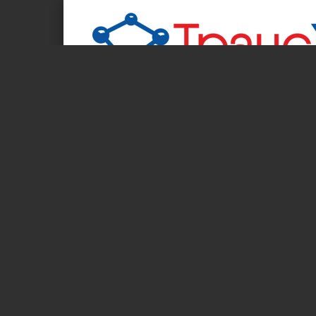
Page 1 of 1
Общес
Тел/факс: +7 (495) 946-777-0/3 e-mail: info@transchem.ru
B-320
Uz-Kor Gaz Chemical, Узбекистан
ХАР
Описание B-320 - ударопрочный блок-сополимер пропил
Обладает высокой прозрачность
Применение Промышленные листы, упаковочные лотки д
Товары, изготавливаемые метод
Показатель текучести расплава г/10мин 0.8-1.2 ASTM D1
Плотность г/см3 0.85-0.95 ASTM D1505