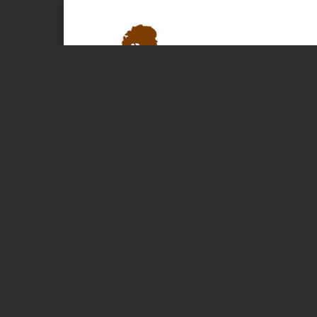
Page 1 of 1
Aan alle betrokkenen,
Afgelopen weken heb ik veel nagedacht over plan
duidelijk geworden dat door de emotionele impa
ook zeker de gebeurtenissen van de laatste maan
het werk in Oekraïne af moet gaan ronden.
Ik geloof dat de Heere me de krachten heeft geg
toe vol te kunnen houden. Op dit moment ben ik ni