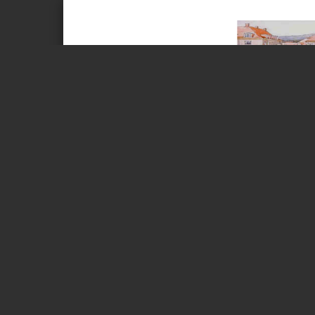
Page 1 of 1
Rundskriv 3 –
FØLGENDE BOLIGER er for salg og LIGGER UTE MED FR
melde mulig bruk av forkjøpsrett gjøres ved å sende 
Se også vår hjemmeside for ytterligere detaljer om for
Ullevålsalléen 36, leil 064
Totale felleskostnader kr. 3.281,-. Fellesgjeld kr
Opprinnelig areal 52 m² + tilleggsareal 20 m²:
Leiligheten har søkt og fått godkjent at bod på
Prisantydning kr. 8.000.000,-.
Visninger: søndag 9/2 kl. 14.00 – 15.00
Søknadsfrist melde MULIG bruk av forkjøpsrett
FØLGENDE BOLIG BLE SOLGT I PERIODEN:
Adresse: Verditakst/prisantydning: Solgt for:
Damplassen 11, leil 207 10.200.000 8.000.000,-
Vestgrensa 1, leil 628 11.500.000,- 12.000.000,-