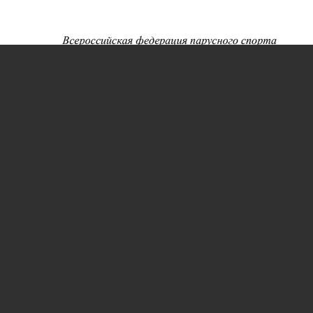
Всероссийская федерация парусного спорта
Комитет Гоночных правил и апелляций
Методический кабинет ГБУ «ЦСП «Хлебниково» Москомспорта
Парусный спорт
Правила парусных гонок (ППГ-17)
Правило 42