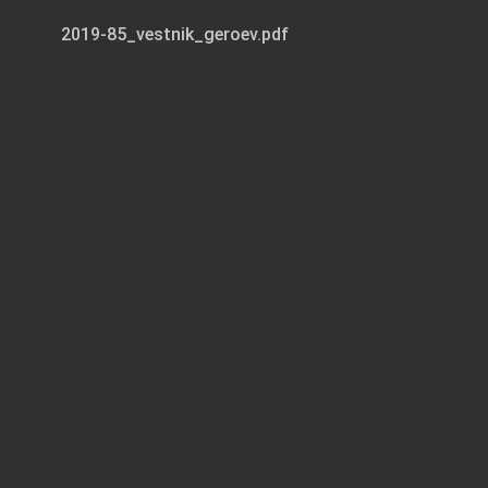
2019-85_vestnik_geroev.pdf
Page 1 of 8
КОРВЕТ С ИМЕНЕМ ГЕРОЯ 2 АРТУРУ ЧИЛИНГАРОВУ – 80 3 5