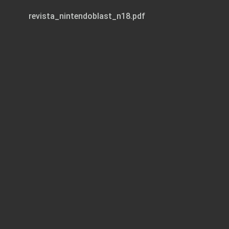
revista_nintendoblast_n18.pdf
Page 1 of 65