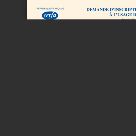
Page 1 sur 2
DEMANDE D’INSCRIPTION SUR
RÉPUBLIQUE
FRANÇAISE
À L’USAGE DES 
(code éle
12669 *
40)
02
Formulaire valable uniquement s’il est accompagné des pièces 
au dos)
1. ÉTAT CIVIL
NOM :
Nom de naissance (ou nom figurant dans
les actes d’état-civil)
NOM D’USAGE :
PRÉNOM(S) :
SEXE : M F NÉ(E) LE : / / À :
DÉPARTEMENT PAYS OU
COLLECTIVITÉ
Demande son inscription sur la liste électorale de la
commune* de :
2. SITUATION DU DEMANDEUR
• Cocher la case correspondant à votre
situation :
– première
inscription
– inscription suite à
déménagement
– dans la même commune* (arrondissement pour Paris,
Marseille et Lyon)
– en provenance d’une autre commune* ou de