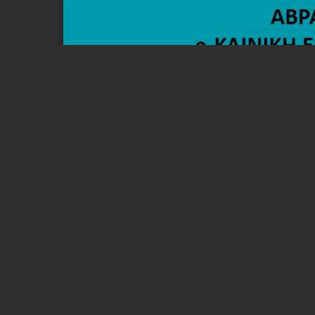
Σελίδα 1 από 28
Χειρουργική αντιμετώπιση ασυμπτωματικού
www.aiavramidis.gr
πρωτοπαθούς υπερπαραθυρεοειδισμού: