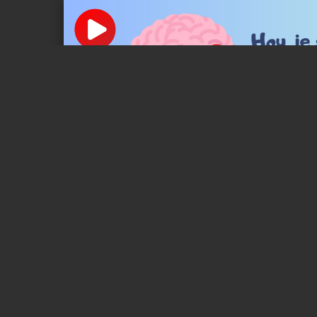
Page 1 of 2
Hou je superkrac
S
Wat is het?
Het starten van een taak is soms lastig. Kinderen die mo
dingen voor zich uit, vaak tot het moment dat het écht o
nemen niet het initiatief, maar wachten tot een ander dat 
huiswerk maken, een klusje doen, de hond uitlaten of hu
leren hoe ze zichzelf aan het werk kunnen zetten, train je
Doetips
Doe eens niets als je kind na school thuiskomt. Neemt jouw 
pakken of om huiswerk te maken?