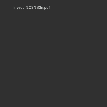
Inyecci%C3%B3n.pdf
Page 1 of 20
Acero para moldes
de fundición inyectada y mejora
de su productividad