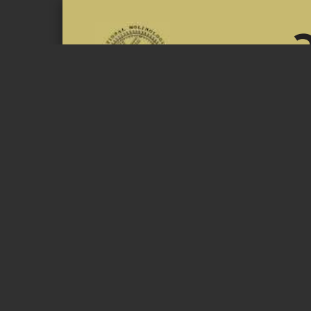
Page 1 of 12
ο μυλολόγος
The International
ΠΕΡΙΟ∆ΙΚΗ ΕΚ∆ΟΣΗ ΤΗΣ ΕΛΛΗΝΙΚΗΣ ΟΜΑ∆ΑΣ ΤΗΣ TI
ΣΥΝΤΑΚΤΙΚΗ ΟΜΑ∆Α Γιώργος Σπέης, Στέφανος Νομι
ΕΠΙΣΤΟΛΗ ΑΠΟ ΤΗ ΣΥΝΤΑΞΗ
Πριν 11 χρόνια, εμείς, τα αριθμητικά λίγα
μέλη της TIMS στην Ελλάδα αποφασίσαμε,
με υπόδειξη του τότε ∆ιοικητικού Συμβου- λίου, ν
προχωρήσουμε στη δημιουργία
της Ελληνικής Ομάδας (GreekTIMS) και στις
πρώτες μας συναντήσεις συζητούσαμε για