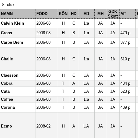
S .xlsx : .