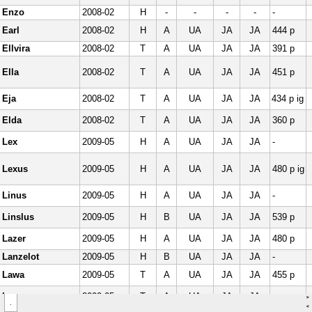
>
.
<