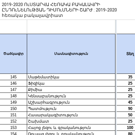
2019-2020 ՈւՍՏԱՐՎԱ ՀԵՌԱԿԱ ԲԱԿԱԼԱՎՐԻ
ԸՆԴՈւՆԵԼՈւԹՅԱՆ ԴԻՄՈւՄՆԵՐԻ ՇԱՐԺ : 2019-2020
հեռակա բակալավրիատ