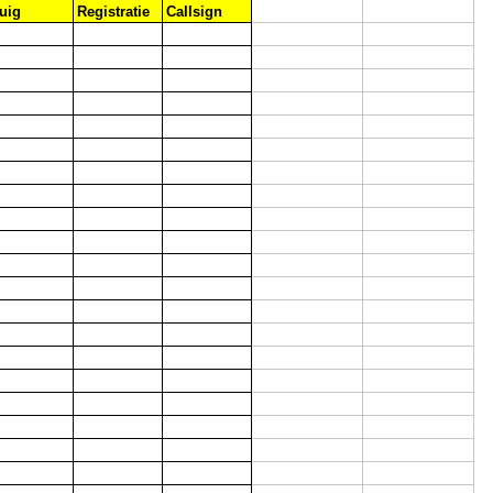
uig
Registratie
Callsign