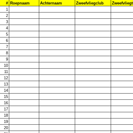
1
#
Roepnaam
Achternaam
Zweefvliegclub
Zweefvliegt
2
1
3
2
4
3
5
4
6
5
7
6
8
7
9
8
10
9
11
10
12
11
13
12
14
13
15
14
16
15
17
16
18
17
19
18
20
19
21
20