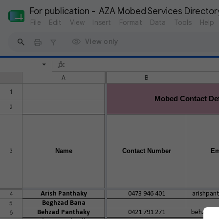
For publication -  AZA Mobed Services Director
File
Edit
View
Insert
Format
Data
Tools
Help
View only
A
B
1
Mobed Contact Det
2
3
Name
Contact Number
Em
4
Arish Panthaky
0473 946 401
arishpan
5
Beghzad Bana
6
Behzad Panthaky
0421 791 271
behzadpa