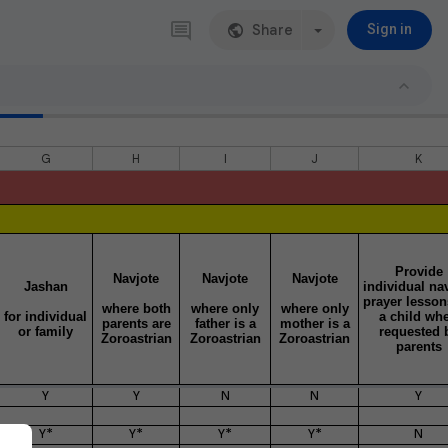
Share
Sign in
G
H
I
J
K
Provide
Navjote
Navjote
Navjote
Jashan
individual na
prayer lesson
where both
where only
where only
for individual
a child wh
parents are
father is a
mother is a
or family
requested 
Zoroastrian
Zoroastrian
Zoroastrian
parents
Y
Y
N
N
Y
Y*
Y*
Y*
Y*
N