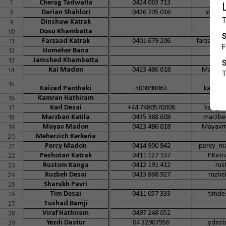
7
Cherag Tadwalla
0424 063 713
cher
8
Darian Shahlori
0426 705 016
shahlo
9
Dinshaw Katrak
10
Dosu Khambatta
11
Farzaad Katrak
0401 679 206
farzaadk
12
Homeher Bana
13
Jamshed Khambatta
14
Kai Madon
0423 486 618
Mayavm
15
Kaizad Panthaki
400898063
kaizad
16
Kamran Hathiram
17
Karl Desai
+44 7480570006
karl_d
18
Marzban Katila
0435 388 608
marzbe
19
Mayav Madon
0423 486 618
Mayavm
20
Meherzich Kerkeria
21
Percy Madon
0414 900 942
percy_m
22
Peshotan Katrak
0411 127 137
P.Kat
23
Rustom Kanga
0412 191 412
rus
24
Ruzbeh Desai
0413 868 927
ruzbe
25
Sharukh Pavri
26
Tim Desai
0411 057 333
timde
27
Tushad Bamji
28
Viraf Hathiram
0497 248 052
29
Yezdi Dastur
04 32907956
ydast