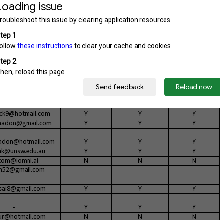
agt@gmail.com
Y
N
Y
rid@hotmail.com
Y
Y
N
atrak006@gmail.com
Y
N
N
adon@gmail.com
Y
Y
Y
28@yahoo.com.au
Y
Y
Y
esai@hotmail.com
Y
Y
Y
ck9@hotmail.com
Y
Y
Y
adon@gmail.com
Y
Y
Y
adon@hotmail.com
Y
Y
Y
rak@unsw.edu.au
Y
Y
Y
tom@iomni.ai
N
N
N
h52@gmail.com
-
-
-
sai8@gmail.com
Y
Y
Y
-
Y
Y
Y
ur@hotmail.com
N
N
N