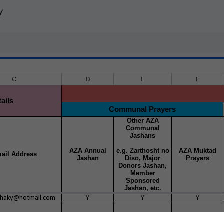
y
C
D
E
F
ails
Communal Prayers
Other AZA
Communal
Jashans
AZA Annual
e.g. Zarthosht no
AZA Muktad
ail Address
Jashan
Diso, Major
Prayers
Donors Jashan,
Member
Sponsored
Jashan, etc.
thaky@hotmail.com
Y
Y
Y
nthaky@gmail.com
Y
Y
Y