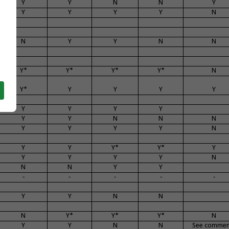
Y
Y
N
N
Y
Y
Y
Y
Y
N
N
Y
Y
N
N
Y*
Y*
Y*
Y*
N
Y*
Y
Y
Y
Y
Y
Y
Y
Y
Y
Y
N
N
N
Y
Y
Y
Y
N
Y
Y
Y*
Y*
Y
Y
Y
Y
Y
N
N
N
Y
Y
-
-
-
-
-
Y
Y
N
N
N
Y*
Y*
Y*
N
Y
Y
N
N
See commen