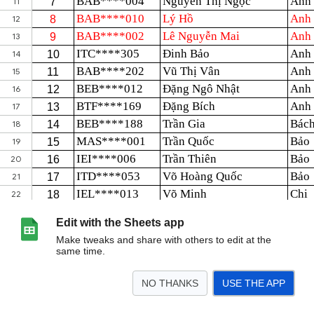
Edit with the Sheets app
Make tweaks and share with others to edit at the
same time.
NO THANKS
USE THE APP
>
SV CẦN BỔ SUNG HỒ SƠ
SV ĐÃ NỘP HỒ SƠ
<