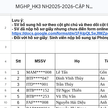
MGHP_HK3 NH2025-2026-CẬP NHẬT THÔNG TIN HỒ SƠ MGHP