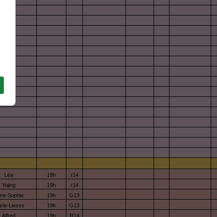
Léa
19h
r14
Yujing
19h
r14
ne-Sophie
19h
G13
rie-Liesse
19h
G13
Alfred
19h
R14