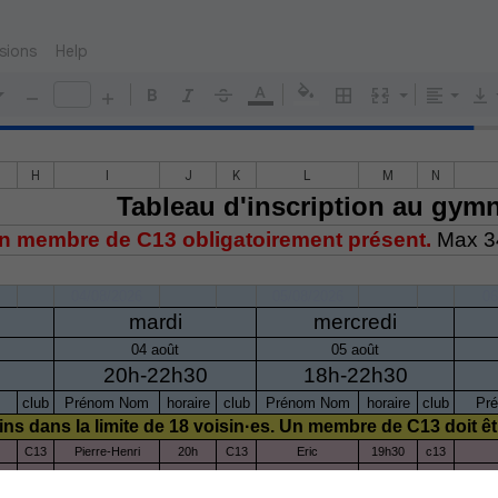
sions
Help
H
I
J
K
L
M
N
Tableau d'inscription au gy
n membre de C13 obligatoirement présent.
Max 3
e
04/08/2026
05/08/2026
06
mardi
mercredi
04 août
05 août
20h-22h30
18h-22h30
club
Prénom Nom
horaire
club
Prénom Nom
horaire
club
Pr
ins dans la limite de 18 voisin·es. Un membre de C13 doit êt
C13
Pierre-Henri
20h
C13
Eric
19h30
c13
C13
Thomas G
20h
C13