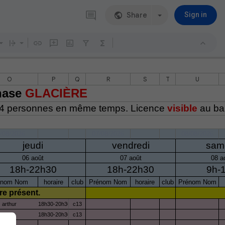
Share
Sign in
O
P
Q
R
S
T
U
mnase
GLACIÈRE
4 personnes en même temps. Licence
visible
au bau
/08/2026
07/08/2026
08/08/2026
jeudi
vendredi
sam
06 août
07 août
08 a
18h-22h30
18h-22h30
9h-
énom Nom
horaire
club
Prénom Nom
horaire
club
Prénom Nom
re présent.
arthur
18h30-20h30
c13
diana
18h30-20h30
c13