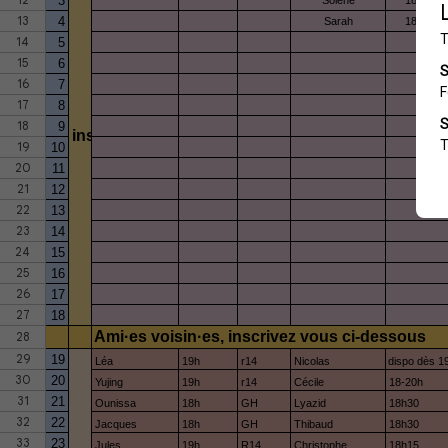
3
Solène
18h-20h
13
4
Sarah
18h-20h
14
5
15
6
16
7
17
8
18
9
inscriptions C13
19
10
20
11
21
12
22
13
23
14
24
15
25
16
26
17
27
18
Ami·es voisin·es, inscrivez vous ci-dessous
28
29
19
Léa
19h
r14
Nicolas
dispo dès 1
30
20
Yujing
19h
r14
Cécile
18-20h
31
21
Ounissa
18h
GH
Lyazid
18h30
32
22
Jacques
18h
GH
Thibaud
18h30
33
23
Jules
19h
R14
Christophe
18h15