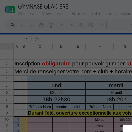
GYMNASE GLACIERE
File
Edit
View
Insert
Format
Data
Tools
Exten
€
%
123
A
B
C
D
E
F
G
1
Inscription
obligatoire
pour pouvoir grimper.
U
2
Merci de renseigner votre nom + club + horair
3
4
03/08/2026
12/1/2026
04/08/2026
lundi
mardi
5
6
03 août
04 août
18h
-22h30
18h-20h
7
8
Prénom Nom
horaire
club
Prénom Nom
horaire
Durant l'été, ouverture exceptionnelle aux vois
9
10
1
Morad
18h-20h
11
2
Elisa
18h-20h
12