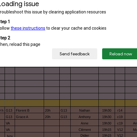
C13
Marjolaine
19h30
C13
C13
Aurélien
19h30
C13
9 h
G13
Florent B
20h
G13
Nathan
19h30
r14
G13
Grace A
20h
G13
Anthony
19h30
c19
VA
Anne
19h30
c19
An
VA
Clément
19h15
V12
Ma
Didier
19h15
V12
Ivry