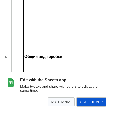
Edit with the Sheets app
Make tweaks and share with others to edit at the
same time.
NO THANKS
USE THE APP
>
Инструкция
Пульты управления
Планар-2
Планар-4
Планар-44
План
<