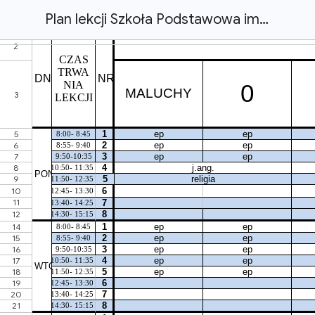
Plan lekcji Szkoła Podstawowa im. Jubileuszu 2000-lecia Chrześcijaństwa w Szarwarku