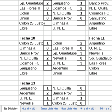
>
5ta División
6ta división
7ma división
8va división
9na división
10ma div
<