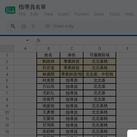
指導員名單
File
Edit
View
Insert
Format
Data
Tools
Help
View only
A
B
C
D
E
姓名
身份
可服務區域
1
劉政煒
專業師資
北北基桃
2
呂宏達
專業師資
北北基桃
3
林廣聞
專業師資/指導員
北北基、中彰投
4
柯美慧
指導員
北北基
5
方以信
北北基
6
指導員
尤欽弘
北北基
7
指導員
洪葵芳
北北基
8
指導員
北北基桃
9
周家琪
指導員
王彥傑
北北基桃
10
指導員
王愛玲
北北基桃
11
指導員
甘鴻英
北北基桃
12
指導員
吳彩蟳
北北基桃
13
指導員