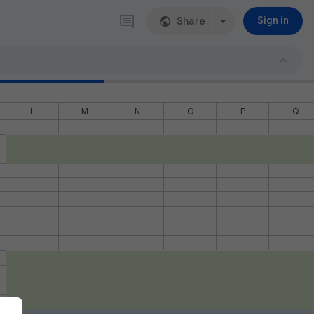
Share
Sign in
L
M
N
O
P
Q