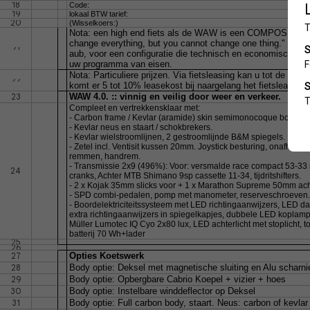
18
Code:
19
lokaal BTW tarief:
20
(Wisselkoers:)
Nota: een high end fiets als de WAW is een COMPOSITIE.
change everything, but you cannot change one thing." Vraa
21
aub, voor een configuratie die technisch en economisch het 
uw programma van eisen.
Nota: Particuliere prijzen. Via fietsleasing kan u tot de helf
22
komt er 5 tot 10% leasekost bij naargelang het fietsleasingbe
23
WAW 4.0. :: vinnig en veilig door weer en verkeer.
Compleet en vertrekkensklaar met:
- Carbon frame / Kevlar (aramide) skin semimonocoque body,
- Kevlar neus en staart / schokbrekers.
- Kevlar wielstroomlijnen, 2 gestroomlijnde B&M spiegels.
- Zetel incl. Ventisit kussen 20mm. Joystick besturing, onafhank
remmen, handrem.
- Transmissie 2x9 (496%): Voor: versmalde race compact 53-3
24
cranks, Achter MTB Shimano 9sp cassette 11-34, tijdritshifters.
- 2 x Kojak 35mm slicks voor + 1 x Marathon Supreme 50mm ach
- SPD combi-pedalen, pomp met manometer, reserveschroeven.
- Boordelektriciteitssysteem met LED richtingaanwijzers, LED dag
extra richtingaanwijzers in spiegelkapjes, dubbele LED kopla
Müller Lumotec IQ Cyo 2x80 lux, LED achterlicht met stoplicht, to
batterij 70 Wh+lader
25
26
27
Opties Koetswerk
28
Body optie: Deksel met magnetische sluiting en Alu scharni
29
Body optie: Opbergbare Cabrio Koepel + vizier + hoes
30
Body optie: Instelbare winddeflector op Deksel
31
Body optie: Full carbon body, staart. Neus: carbon of kevlar