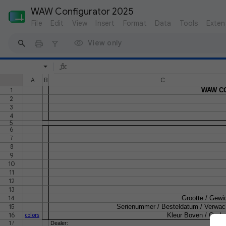
WAW Configurator 2025
File
Edit
View
Insert
Format
Data
Tools
Exten
View only
A
B
C
1
WAW CO
2
3
4
5
6
7
8
9
10
11
12
13
14
Grootte / Gewic
15
Serienummer / Besteldatum / Verwac
16
Kleur Boven / Onder 
colors
17
Dealer: