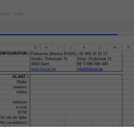
sions
Help
G
H
I
J
K
L
M
N
NFIGURATOR::
Fietser.be (Mantra BVBA)
+32 468 10 10 13
Studio: Tinkstraat 7b
Shop: OLijfstraat 31
9000 Gent
BE 0 889 888 490
www.fietser.be
info@fietser.be
KLANT ::
Rijder::
Leasenr::
Adres::
telefoon::
e-mail::
BTW::
ht van de rijder::
hte Leverdatum::
/ Reflectiestrip::
white
white
black