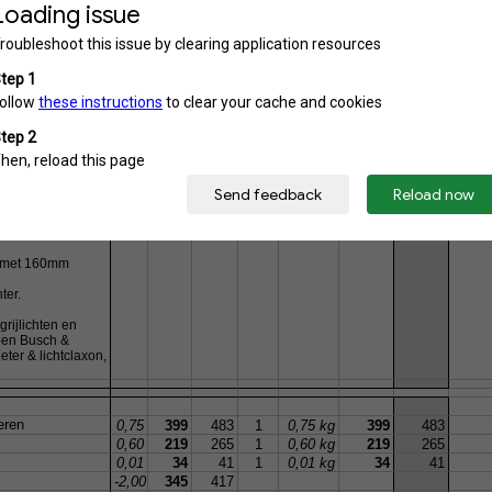
1
21,00%
1
Fill in Your Currency
1 euro = x ($,£,...)
 "You can
g ons advies,
beste past bij
Wt
Price
Incl
Sel
Weight
Sel
Incl
t besparen maar
drijf.
29,50
7.495
9.069
1
29,50 kg
7.495
9.069
elijke 70mm
3 met 160mm
ter.
rijlichten en
mpen Busch &
eter & lichtclaxon,
eren
0,75
399
483
1
0,75 kg
399
483
0,60
219
265
1
0,60 kg
219
265
0,01
34
41
1
0,01 kg
34
41
-2,00
345
417