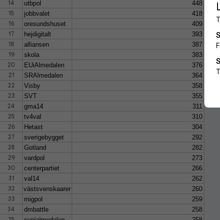
14
utbpol
448
15
jobbvalet
418
16
oresundshuset
409
17
hejdigitalt
393
18
alliansen
387
19
skola
383
20
EUiAlmedalen
376
21
SRAlmedalen
364
22
Visby
358
23
SVT
355
24
gma14
311
25
tv4val
310
26
Hetast
304
27
sverigebygget
292
28
Gotland
282
29
vardpol
273
30
centerpartiet
266
31
val14
262
32
västsvenskaarenan
260
33
migpol
259
34
dmbattle
258
35
svpialmedalen
258