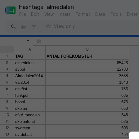
Hashtags i almedalen
File
Edit
View
Insert
Format
Data
Tools
Exten
View only
A
B
1
TAG
ANTAL FÖREKOMSTER
2
almedalen
85426
3
svpol
12730
4
Almedalen2014
3658
5
val2014
1543
6
dinröst
766
7
funkpol
686
8
bopol
673
9
skolan
650
10
afkAlmedalen
548
11
skolanförst
526
12
swgreen
503
13
svtdebatt
454