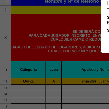
Nombre y Nº de teléfono del
8
9
SE DEBERÁ COMPLE
PARA CADA JUGADOR INSCRIPTO, ENVIAR 
10
CUALQUIER CAMBIO REQUERIDO
ABAJO DEL LISTADO DE JUGADORES, INDICAR LOS
CUAL) FEDERACIÓN Y QUE SE CO
Categoría
Letra
Apellido y Nom
11
Quinta
A
Fernandez, Juan M
12
13
14
15
16