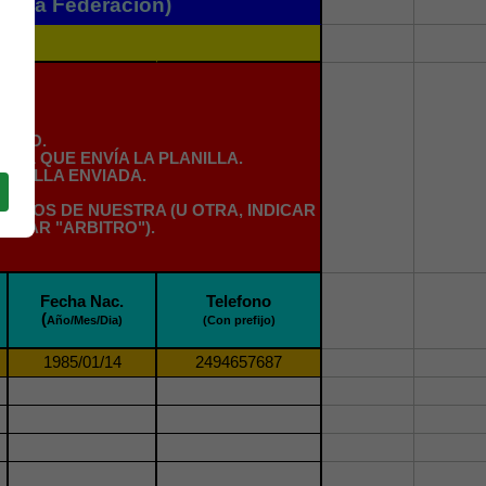
on la Federación)
MPLO.
IL QUE ENVÍA LA PLANILLA.
ANILLA ENVIADA.
RSOS DE NUESTRA (U OTRA, INDICAR
DICAR "ARBITRO").
Fecha Nac.
Telefono
(
Año/Mes/Dia)
(Con prefijo)
1985/01/14
2494657687