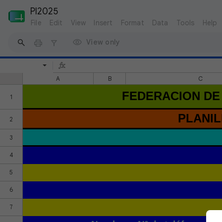
PI2025
File
Edit
View
Insert
Format
Data
Tools
Help
View only
A
B
C
FEDERACION DE 
1
PLANIL
2
3
4
5
6
7