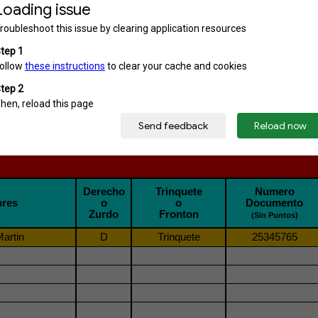
 Delegado (Persona responsable del Club, nexo c
IMPORTANTE!!!:
TAR TODA LA INFORMACIÓN EXACTAMENTE IGUAL AL EJE
FOTO DE FRENTE Y DORSO DEL DOCUMENTO EN EL MISMO MA
 DURANTE EL TORNEO, DEBERÁ ACTUALIZAR LA MISMA PL
 DATOS DE AQUELLAS PERSONAS QUE HAYAN REALIZADO CU
MPROMETAN A DIRIGIR (EN LA COLUMNA DE CATEGORIA IN
Derecho
Trinquete
Numero
bres
o
o
Documento
Zurdo
Fronton
(Sin Puntos)
artin
D
Trinquete
25345765