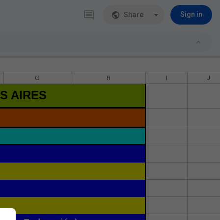
Share
Sign in
G
H
I
J
S AIRES