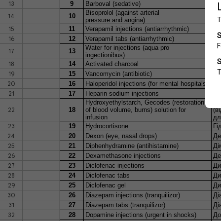
13
9
Barboval (sedative)
Ба
Bisoprolol (against arterial
14
10
Бі
pressure and angina)
15
11
Verapamil injections (antiarrhythmic)
Ве
16
12
Verapamil tabs (antiarrhythmic)
Ве
Water for injections (aqua pro
17
13
Во
ingectionibus)
18
14
Activated charcoal
Ву
19
15
Vancomycin (antibiotic)
Ва
20
16
Haloperidol injections (for mental hospitals)
Га
21
17
Heparin sodium injections
Ге
Hydroxyethylstarch, Gecodes (restoration
Гі
22
18
of blood volume, burns) solution for
(в
infusion
дл
23
19
Hydrocortisone
Гі
24
20
Dexon (eye, nasal drops)
Де
25
21
Diphenhydramine (antihistamine)
Ді
26
22
Dexamethasone injections
Де
27
23
Diclofenac injections
Ди
28
24
Diclofenac tabs
Ди
29
25
Diclofenac gel
Ди
30
26
Diazepam injections (tranquilizor)
Ді
31
27
Diazepam tabs (tranquilizor)
Ді
32
28
Dopamine injections (urgent in shocks)
До