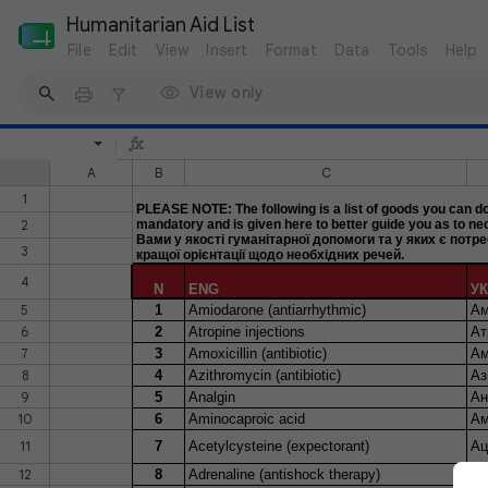
Humanitarian Aid List
File
Edit
View
Insert
Format
Data
Tools
Help
View only
A
B
C
1
PLEASE NOTE: The following is a list of goods you can don
2
mandatory and is given here to better guide you as to
Вами у якості гуманітарної допомоги та у яких є потр
3
кращої орієнтації щодо необхідних речей.
4
N
ENG
У
5
1
Amiodarone (antiarrhythmic)
Ам
6
2
Atropine injections
Ат
7
3
Amoxicillin (antibiotic)
Ам
8
4
Azithromycin (antibiotic)
Аз
9
5
Analgin
Ан
10
6
Aminocaproic acid
Ам
11
7
Acetylcysteine (expectorant)
Ац
12
8
Adrenaline (antishock therapy)
Ад