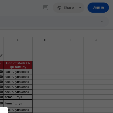
Share
Sign in
G
H
I
J
ої
-
Unit of M-nt/ О-
ця виміру
00
packs/ упаковок
00
packs/ упаковок
00
packs/ упаковок
00
packs/ упаковок
00
packs/ упаковок
00
items/ штук
00
items/ штук
00
packs/ упаковок