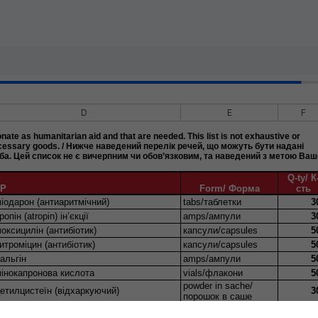
D
E
F
ate as humanitarian aid and that are needed. This list is not exhaustive or
 necessary goods. / Нижче наведений перелік речей, що можуть бути надані
еба. Цей список не є вичерпним чи обов’язковим, та наведений з метою Ваш
Q-ty/ К
КР
Form/ Форма
сть
іодарон (антиаритмічний)
tabs/таблетки
3
ропін (atropin) iн’єкції
amps/ампули
3
оксицилін (антибіотик)
капсули/capsules
5
итроміцин (антибіотик)
капсули/capsules
5
альгін
amps/ампули
5
інокапронова кислота
vials/флакони
5
powder in sache/
етилцистеїн (відхаркуючий)
3
порошок в саше
реналін (протишокова терапія)
amps/ампули
5