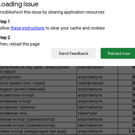
рбовал (заспокійливе)
vials/флакони
1
сопролол (проти тиску та стенокардії)
tabs/таблетки
2
рапаміл ін'єкції (антиаритмічне)
amps/ампули
1
рапаміл таблетки (антиаритмічне)
tablets/таблетки
2
да для ін’єкцій (aqua pro inqectionibus)
amps/ампули
5
гілля активоване
tabs/таблетки
5
нкоміцин (антибіотик)
vials/флакони
4
лоперидол ін’єкції (для псих стаціонарів)
amps/ампули
2
парин натрій ін’єкціЇ
vials/флакони
5
дроксиетилкрохмаль, Гекодез
ідновлення об`єму крові, опіки) розчин
vials/флакони
5
я інфузії
дрокортизон
amps/ампули
2
ксон (краплі очні, глазні)
vials/флакони
2
медрол (антигістамінний)
amps/ампули
3
ксаметазон ін’єкції
amps/ампули
5
клофенак ін’єкції
amps/ампули
5
клофенак таблетки
tabs/таблетки
5
клофенак гель
tubes/туби
3
азепам ін’єкції (транквілізатор)
amps/ампули
3
азепам ін’єкції (транквілізатор)
tabs/таблетки
3
памін ін’єкції (невідкладна при шоці)
amps/ампули
1 0