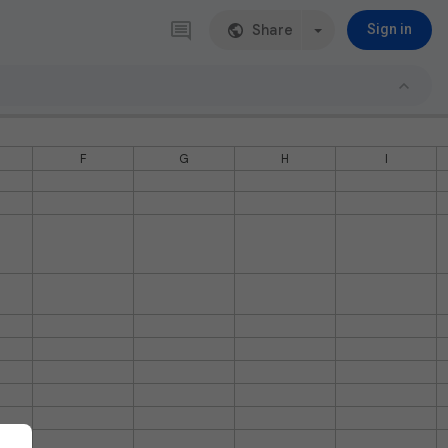
Share
Sign in
F
G
H
I