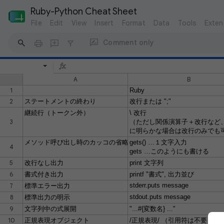
Ruby-Python Cheat Sheet
File
Edit
View
Insert
Format
Data
Tools
Exten
Comment only
A
B
1
Ruby
2
ステートメントの終わり
改行または ";"
継続行（トークン外）
\ 改行
3
（ただし関係演算子＋改行など
に明らかな場合は改行のみでも
メソッド呼び出し時のカッコの省略
gets() …１文字入力
4
gets …このようにも書ける
5
改行なし出力
print 文字列
6
書式付き出力
printf "書式", 出力並び
stderr.puts message
7
標準エラー出力
stdout.puts message
8
標準出力の明示
9
文字列中の式展開
"...#{変数名} ..."
10
正規表現オブジェクト
/正規表現/ （引用符は不要）