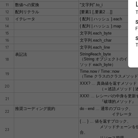
11
数値への変換
"文字列".to_i
12
配列リテラル
[要素1 [,要素2 ...]]
13
イテレータ
{ 配列 | ハッシュ }.each
14
{ 配列 | ハッシュ }.map
15
文字列.each_byte
16
文字列.each_char
17
文字列.each_line
String#each_byte
表記法
（String オブジェクトのイン
18
ソッド each_byte）
Time.now / Time::now
19
（Time クラスのクラスメソッド 
XXX? … 真偽値を返すメソッド
20
（＝述語メソッド | 述
XXX! … レシーバの中身を更新
21
『破壊的メソッド』
推奨コーディング規約
do - end … 通常のブロック、
22
イテレータ
{ ... } … 値を返すブロック、
メソッドチェーンを使
23
合、
リソース管理