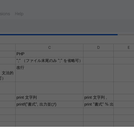
sions
Help
C
D
E
PHP
";" （ファイル末尾のみ ";" を省略可）
改行
、文法的
可）
print 文字列
print 文字列 ,
printf("書式", 出力並び)
print "書式" % 出力並び