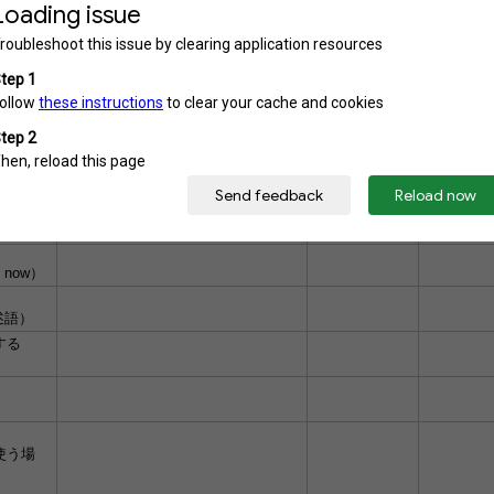
（文脈による自動変換） / (int)"文字列"
←
スタンスメ
now）
語）
する
う場