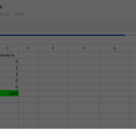
я
sions
Help
C
D
E
F
G
ількість
5
1175
1
500
1
250
0
0
0
0
1925