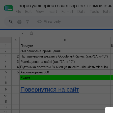
Прорахунок орієнтовної вартості замовленн
File
Edit
View
Insert
Format
Data
Tools
Exten
View only
A
B
1
Послуги
К
2
1
360 панорама приміщення
3
2
Налаштування аккаунту Google мій бізнес (так-"1", ні-"0")
4
3
Розміщення на сайті (так-"1", ні-"0")
5
4
Підтримка протягом 3х місяців (вкажіть кількість місяців)
6
5
Аеропанорама 360
7
Разом
8
Повернутися на сайт
9
10
11
12
13