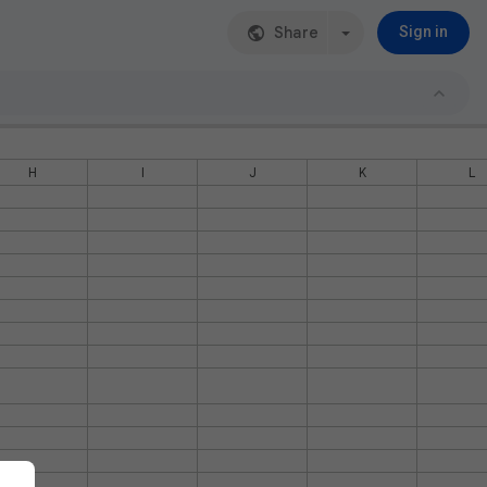
Share
Sign in
H
I
J
K
L