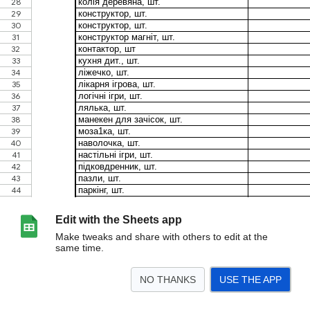
Edit with the Sheets app
Make tweaks and share with others to edit at the
same time.
NO THANKS
USE THE APP
>
Лист1
Настройка
Звіт про надходження ТМЦ
Описание данных
<