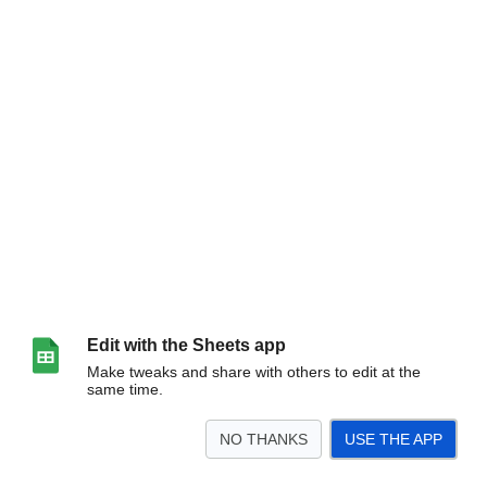
Edit with the Sheets app
Make tweaks and share with others to edit at the
same time.
NO THANKS
USE THE APP
>
Dzieci
Młodziczki i młodzicy
Kobiety
Mężczyźni
<