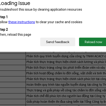
PHÂN TÍCH VÀ ĐÁNH GIÁ QUY TRÌNH TUYỂN DỤNG TẠI 
CƠ KHÍ ĐỨC TÙNG
Phân tích thực trạng thực hiện chính sách phúc lợi tại 
Phân tích hoạt động chính sách phúc lợi dành cho đoàn v
Giải pháp hoàn thiện dịch vụ tuyển dụng cho các doanh n
Phân tích hoạt động xây dựng văn hoá tại công ty cổ phầ
Phân tích thực trạng công tác phát triển đoàn viên và 
Phân tích thực trạng các hoạt động chăm lo đời sống ch
Phân tích thực trạng hoạt động chăm lo đời sống vật chất
Phân tích thực trạng hoạt động tuyển dụng nhân sự tại 
Phân tích quy trình tuyển dụng của công ty TNHH ACACY c
Phân tích thực trạng thực hiện chính sách lương và phúc 
Phân tích thực trạng công tác phát triển đoàn viên và x
Phân tích hoạt động chăm lo đời sống, vật chất và tinh
Phân tích thực trạng thực hiện chính sách phúc lợi tại c
Hoàn thiện quy trình tạo nguồn tuyển dụng tại công ty TN
Thực trạng và giải pháp về công tác chăm lo đời sống vật 
Phân tích chế độ phúc lợi cho người lao động tại Công ty
Giải pháp hoàn thiện thi đua sáng kiến tại Tổng Công ty 