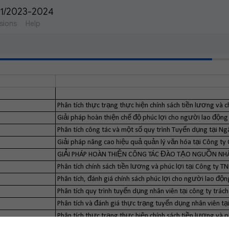
 1/2023-2024 
sions
Help
Phân tích thực trạng thực hiện chính sách tiền lương và c
Giải pháp hoàn thiện chế độ phúc lợi cho người lao động 
Phân tích công tác và một số quy trình Tuyển dụng tại 
Giải pháp nâng cao hiệu quả quản lý văn hóa tại Công ty
GIẢI PHÁP HOÀN THIỆN CÔNG TÁC ĐÀO TẠO NGUỒN NHÂ
Phân tích chính sách tiền lương và phúc lợi tại Công ty T
Phân tích, đánh giá chính sách phúc lợi cho người lao độn
Phân tích quy trình tuyển dụng nhân viên tại công ty trác
Phân tích và đánh giá thực trạng tuyển dụng nhân viên t
Phân tích thực trạng thực hiện chính sách tiền lương và 
THỰC TRẠNG VÀ GIẢI PHÁP HOÀN THIỆN CHẾ ĐỘ PHÚC 