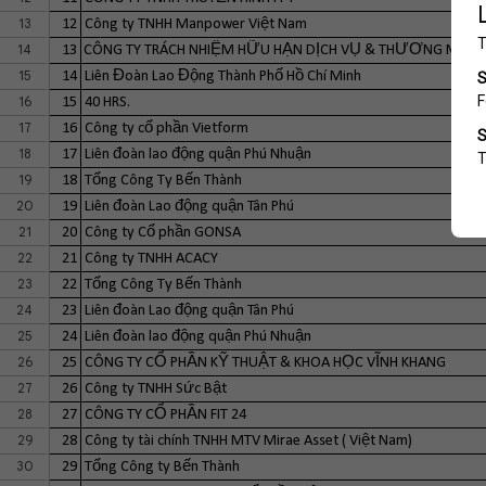
13
12
Công ty TNHH Manpower Việt Nam
14
13
CÔNG TY TRÁCH NHIỆM HỮU HẠN DỊCH VỤ & THƯƠNG MẠI 
15
14
Liên Đoàn Lao Động Thành Phố Hồ Chí Minh
16
15
40 HRS.
17
16
Công ty cổ phần Vietform
18
17
Liên đoàn lao động quận Phú Nhuận
19
18
Tổng Công Ty Bến Thành
20
19
Liên đoàn Lao động quận Tân Phú
21
20
Công ty Cổ phần GONSA
22
21
Công ty TNHH ACACY
23
22
Tổng Công Ty Bến Thành
24
23
Liên đoàn Lao động quận Tân Phú
25
24
Liên đoàn lao động quận Phú Nhuận
26
25
CÔNG TY CỔ PHẦN KỸ THUẬT & KHOA HỌC VĨNH KHANG
27
26
Công ty TNHH Sức Bật
28
27
CÔNG TY CỔ PHẦN FIT 24
29
28
Công ty tài chính TNHH MTV Mirae Asset ( Việt Nam)
30
29
Tổng Công ty Bến Thành