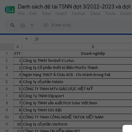
Danh sách đề tài TSNN đợt 3/2022-2023 và đợt
File
Edit
View
Insert
Format
Data
Tools
Exten
View only
A
B
1
STT
Doanh nghiệp
2
1
Công ty TNHH Toridoll V Lotus
3
2
Công ty Cổ phần thiết bị điện Phước Thạnh
4
3
Ngân hàng TMCP Á Châu ACB - Chi nhánh Krong Pak
5
4
Công ty cổ phần Halato
6
5
CÔNG TY TNHH MTV GIÁO DỤC VIỆT MỸ
7
6
Công Ty TNHH Elipsport
8
7
Công ty TNHH sản xuất First Solar Việt Nam
9
8
Công ty TNHH Sức Bật
10
9
CÔNG TY TNHH CÔNG NGHỆ TIKTOK VIỆT NAM
11
10
Công ty cổ phần Vietform
12
11
CÔNG TY TNHH TRUYỀN HÌNH FPT