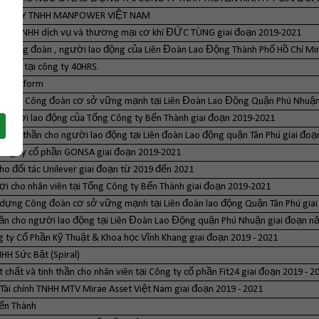
CÔNG TY TNHH MANPOWER VIỆT NAM
công ty TNHH dịch vụ và thương mại cơ khí ĐỨC TÙNG giai đoạn 2019-2021
iên công đoàn , người lao động của Liên Đoàn Lao Động Thành Phố Hồ Chí Mi
ghiệp tại công ty 40HRS.
n Vietform
xây dựng Công đoàn cơ sở vững mạnh tại Liên Đoàn Lao Động Quận Phú Nhuận 
o người lao động của Tổng Công ty Bến Thành giai đoạn 2019-2021
 tinh thần cho người lao động tại Liên đoàn Lao động quận Tân Phú giai đoạ
Công ty cổ phần GONSA giai đoạn 2019-2021
ho đối tác Unilever giai đoạn từ 2019 đến 2021
lợi cho nhân viên tại Tổng Công ty Bến Thành giai đoạn 2019-2021
ây dựng Công đoàn cơ sở vững mạnh tại Liên đoàn lao động Quận Tân Phú giai
 thần cho người lao động tại Liên Đoàn Lao Động quận Phú Nhuận giai đoạn
ông ty Cổ Phần Kỹ Thuật & Khoa học Vĩnh Khang giai đoạn 2019 - 2021
HH Sức Bật (Spiral)
chất và tinh thần cho nhân viên tại Công ty cổ phần Fit24 giai đoạn 2019 - 2
 Tài chính TNHH MTV Mirae Asset Việt Nam giai đoạn 2019 - 2021
Bến Thành