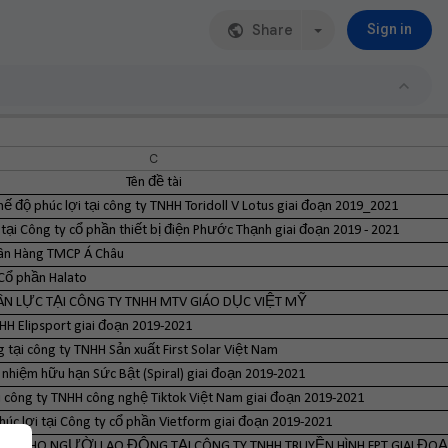
Share
Sign in
C
Tên đề tài
hế độ phúc lợi tại công ty TNHH Toridoll V Lotus giai đoạn 2019_2021
tại Công ty cổ phần thiết bị điện Phước Thạnh giai đoạn 2019 - 2021
Ngân Hàng TMCP Á Châu
 Cổ phần Halato
N LỰC TẠI CÔNG TY TNHH MTV GIÁO DỤC VIỆT MỸ
NHH Elipsport giai đoạn 2019-2021
g tại công ty TNHH Sản xuất First Solar Việt Nam
h nhiệm hữu hạn Sức Bật (Spiral) giai đoạn 2019-2021
ại công ty TNHH công nghệ Tiktok Việt Nam giai đoạn 2019-2021
phúc lợi tại Công ty cổ phần Vietform giai đoạn 2019-2021
LỢI CHO NGƯỜI LAO ĐỘNG TẠI CÔNG TY TNHH TRUYỀN HÌNH FPT GIAI ĐOẠ