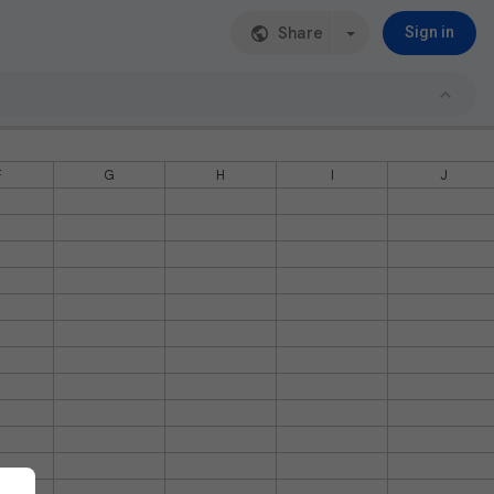
Share
Sign in
F
G
H
I
J