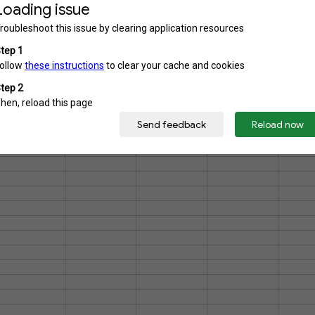
00051
9417791486394
3638746058954
00804
9355587586395
00805
713923695382
6826241963058