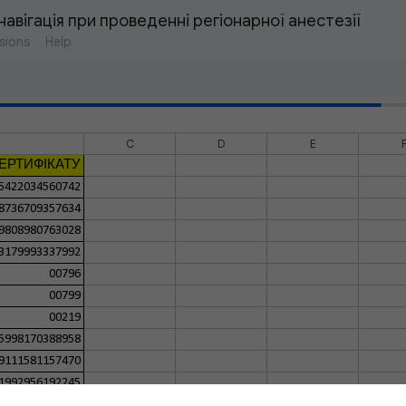
вігація при проведенні регіонарної анестезії 
sions
Help
C
D
E
ЕРТИФІКАТУ
5422034560742
8736709357634
9808980763028
3179993337992
00796
00799
00219
5998170388958
9111581157470
1992956192245
6360070918242