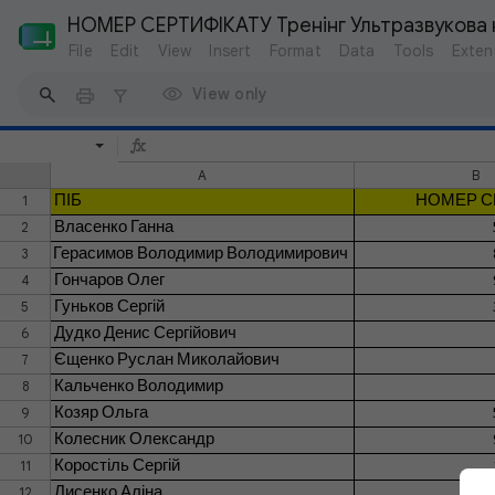
НОМЕР СЕРТИФІКАТУ Тренінг Ультразвукова на
File
Edit
View
Insert
Format
Data
Tools
Exten
View only
A
B
1
ПІБ
НОМЕР С
2
Власенко Ганна
3
Герасимов Володимир Володимирович
4
Гончаров Олег
5
Гуньков Сергій
6
Дудко Денис Сергійович
7
Єщенко Руслан Миколайович
8
Кальченко Володимир
9
Козяр Ольга
10
Колесник Олександр
11
Коростіль Сергій
12
Лисенко Аліна