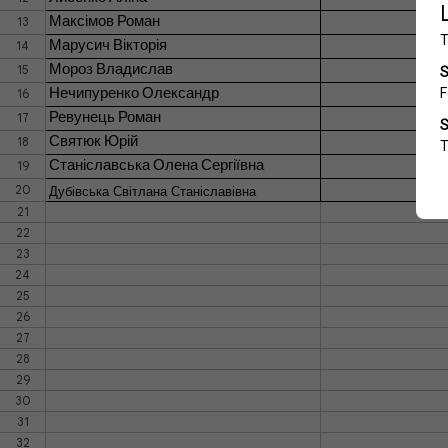
13
Максімов Роман
14
Марусич Вікторія
15
Мороз Владислав
16
Нечипуренко Олександр
17
Ревунець Роман
18
Святюк Юрій
19
Станіславська Олена Сергіївна
20
Дубівська Світлана Станіславівна
21
22
23
24
25
26
27
28
29
30
31
32