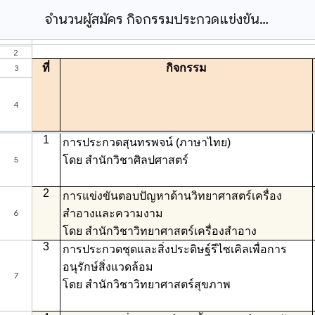
จำนวนผู้สมัคร กิจกรรมประกวดแข่งขัน โครงการสัปดาห์วิทยาศาสตร์แห่งชาติ ส่วนภูมิภาค ประจำปี 2569