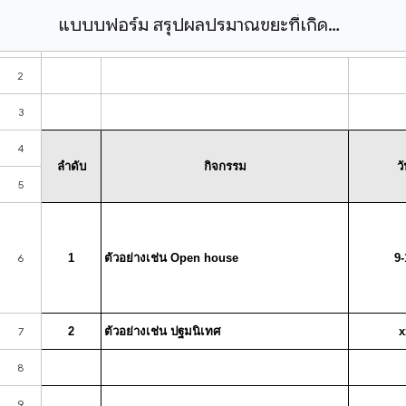
แบบบฟอร์ม สรุปผลปริมาณขยะที่เกิดขึ้นจากการจัดโครงการ (เอกสารแนบ 1).xlsx