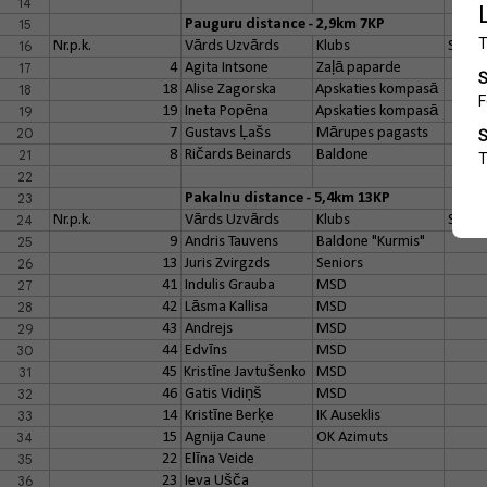
14
15
Pauguru distance - 2,9km 7KP
16
Nr.p.k.
Vārds Uzvārds
Klubs
Starts
17
4
Agita Intsone
Zaļā paparde
18
18
Alise Zagorska
Apskaties kompasā
19
19
Ineta Popēna
Apskaties kompasā
20
7
Gustavs Ļašs
Mārupes pagasts
21
8
Ričards Beinards
Baldone
22
23
Pakalnu distance - 5,4km 13KP
24
Nr.p.k.
Vārds Uzvārds
Klubs
Starts
25
9
Andris Tauvens
Baldone "Kurmis"
26
13
Juris Zvirgzds
Seniors
27
41
Indulis Grauba
MSD
28
42
Lāsma Kallisa
MSD
29
43
Andrejs
MSD
30
44
Edvīns
MSD
31
45
Kristīne Javtušenko
MSD
32
46
Gatis Vidiņš
MSD
33
14
Kristīne Berķe
IK Auseklis
34
15
Agnija Caune
OK Azimuts
35
22
Elīna Veide
36
23
Ieva Ušča