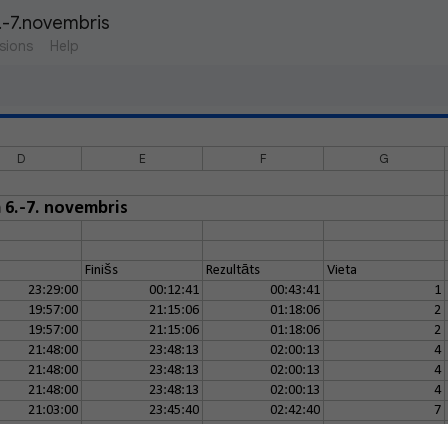
6.-7.novembris
sions
Help
D
E
F
G
 6.-7. novembris
Finišs
Rezultāts
Vieta
23:29:00
00:12:41
00:43:41
1
19:57:00
21:15:06
01:18:06
2
19:57:00
21:15:06
01:18:06
2
21:48:00
23:48:13
02:00:13
4
21:48:00
23:48:13
02:00:13
4
21:48:00
23:48:13
02:00:13
4
21:03:00
23:45:40
02:42:40
7
21:03:00
23:48:30
02:45:30
8