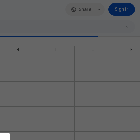
Share
Sign in
H
I
J
K