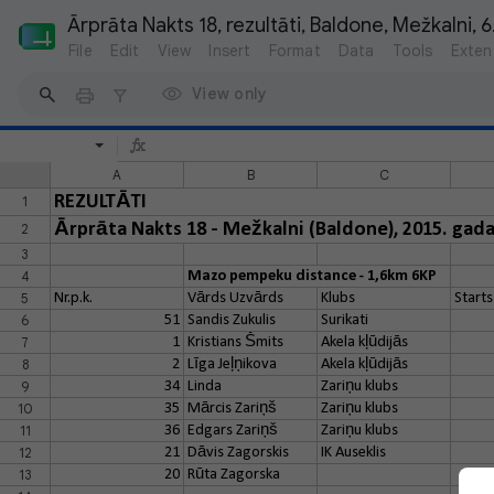
Ārprāta Nakts 18, rezultāti, Baldone, Mežkalni, 
File
Edit
View
Insert
Format
Data
Tools
Exten
View only
A
B
C
REZULTĀTI
1
Ārprāta Nakts 18 - Mežkalni (Baldone), 2015. gada
2
3
4
Mazo pempeku distance - 1,6km 6KP
5
Nr.p.k.
Vārds Uzvārds
Klubs
Starts
6
51
Sandis Zukulis
Surikati
7
1
Kristians Šmits
Akela kļūdijās
8
2
Līga Jeļņikova
Akela kļūdijās
9
34
Linda
Zariņu klubs
10
35
Mārcis Zariņš
Zariņu klubs
11
36
Edgars Zariņš
Zariņu klubs
12
21
Dāvis Zagorskis
IK Auseklis
13
20
Rūta Zagorska