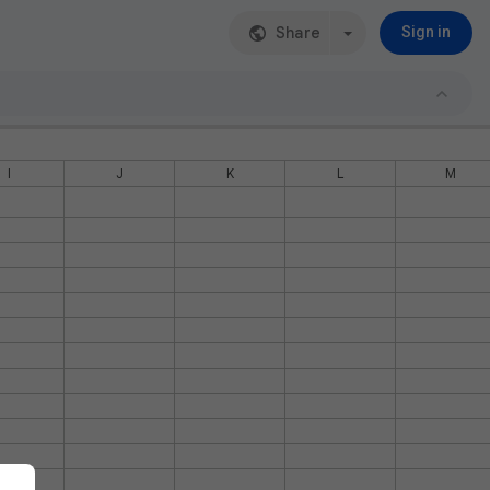
Share
Sign in
I
J
K
L
M