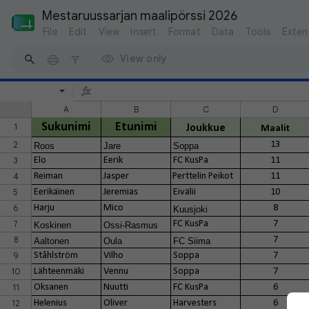
Mestaruussarjan maalipörssi 2026
File
Edit
View
Insert
Format
Data
Tools
Exten
View only
A
B
C
D
Sukunimi
Etunimi
1
Joukkue
Maalit
2
13
Roos
Jare
Soppa
3
Elo
Eerik
FC KusPa
11
4
Reiman
Jasper
Perttelin Peikot
11
5
Eerikäinen
Jeremias
Eivälii
10
6
Harju
Mico
8
Kuusjoki
7
FC KusPa
7
Koskinen
Ossi-Rasmus
8
7
Aaltonen
Oula
FC Siima
9
Ståhlström
Vilho
Soppa
7
10
Lähteenmäki
Vennu
Soppa
7
11
Oksanen
Nuutti
FC KusPa
6
12
Helenius
Oliver
Harvesters
6