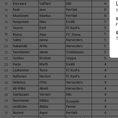
13
Elovaara
Valtteri
KiKi
6
14
Rask
Jens
Pertteli
6
15
Mustonen
Markus
Pertteli
6
16
Huoponen
Niko
Eivälii
5
17
Vuorio
Emil
FC KusPa
5
18
5
Romu
Alex
FC Siima
19
Salmi
Janne
Harvesters
5
20
Hakamäki
Arttu
Harvesters
5
21
Savolainen
Janne
Oolelaisuus
5
22
Suokas
Kristian
Soppa
5
23
Harju
Matti
Eivälii
4
24
Laaksonen
Toivo
FC KusPa
4
25
Aaltonen
Nestori
FC KusPa
4
26
Helenius
Otto
Harvesters
4
27
Ali-Yrkkö
Akseli
Harvesters
4
28
Santasaari
Verneri
KiKi
4
29
Numminen
Mikko
4
Kuusjoki
30
Lindholm
Aleksi
Perniö
4
31
Nummi
Aapo
Pertteli
4