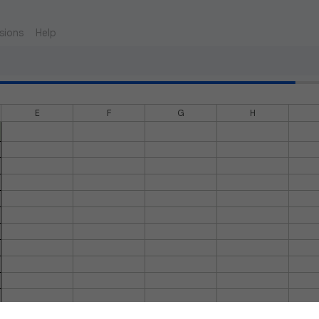
sions
Help
E
F
G
H