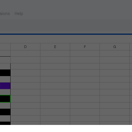
sions
Help
D
E
F
G
0