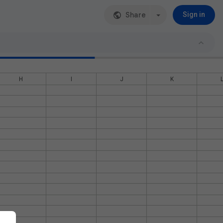
Share
Sign in
H
I
J
K