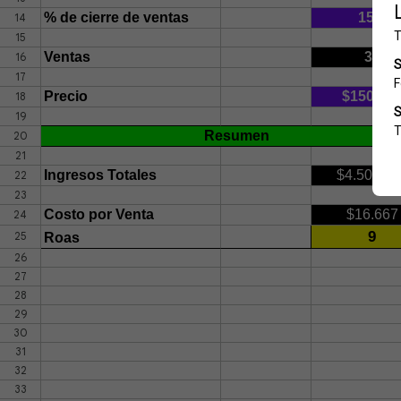
% de cierre de ventas
15%
14
15
Ventas
30
16
17
Precio
$150.00
18
19
Resumen
20
21
Ingresos Totales
$4.500.00
22
23
Costo por Venta
$16.667
24
9
25
Roas
26
27
28
29
30
31
32
33