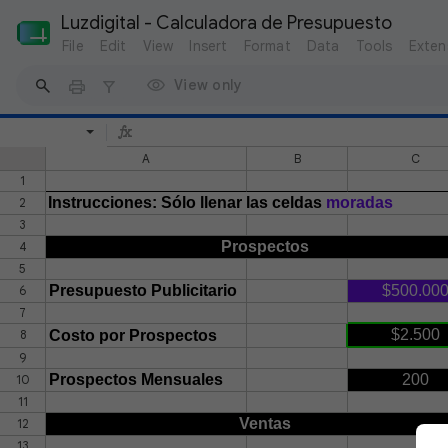
Luzdigital - Calculadora de Presupuesto
File
Edit
View
Insert
Format
Data
Tools
Exten
View only
A
B
C
1
Instrucciones: Sólo llenar las celdas
moradas
2
3
Prospectos
4
5
Presupuesto Publicitario
$500.00
6
7
$2.500
8
Costo por Prospectos
9
Prospectos Mensuales
200
10
11
Ventas
12
13