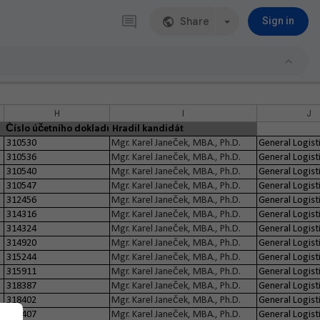
Share
Sign in
H
I
J
Číslo účetního dokladu
Hradil kandidát
310530
Mgr. Karel Janeček, MBA., Ph.D.
General Logisti
310536
Mgr. Karel Janeček, MBA., Ph.D.
General Logisti
310540
Mgr. Karel Janeček, MBA., Ph.D.
General Logisti
310547
Mgr. Karel Janeček, MBA., Ph.D.
General Logisti
312456
Mgr. Karel Janeček, MBA., Ph.D.
General Logisti
314316
Mgr. Karel Janeček, MBA., Ph.D.
General Logisti
314324
Mgr. Karel Janeček, MBA., Ph.D.
General Logisti
314920
Mgr. Karel Janeček, MBA., Ph.D.
General Logisti
315244
Mgr. Karel Janeček, MBA., Ph.D.
General Logisti
315911
Mgr. Karel Janeček, MBA., Ph.D.
General Logisti
318387
Mgr. Karel Janeček, MBA., Ph.D.
General Logisti
318402
Mgr. Karel Janeček, MBA., Ph.D.
General Logisti
318407
Mgr. Karel Janeček, MBA., Ph.D.
General Logisti