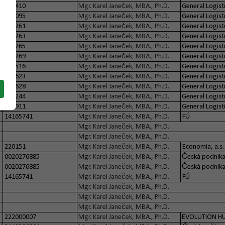
318410
Mgr. Karel Janeček, MBA., Ph.D.
General Logisti
319095
Mgr. Karel Janeček, MBA., Ph.D.
General Logisti
320261
Mgr. Karel Janeček, MBA., Ph.D.
General Logisti
320263
Mgr. Karel Janeček, MBA., Ph.D.
General Logisti
320265
Mgr. Karel Janeček, MBA., Ph.D.
General Logisti
320269
Mgr. Karel Janeček, MBA., Ph.D.
General Logisti
310516
Mgr. Karel Janeček, MBA., Ph.D.
General Logisti
318623
Mgr. Karel Janeček, MBA., Ph.D.
General Logisti
318628
Mgr. Karel Janeček, MBA., Ph.D.
General Logisti
315244
Mgr. Karel Janeček, MBA., Ph.D.
General Logisti
315911
Mgr. Karel Janeček, MBA., Ph.D.
General Logisti
14165741
Mgr. Karel Janeček, MBA., Ph.D.
FÚ
Mgr. Karel Janeček, MBA., Ph.D.
Mgr. Karel Janeček, MBA., Ph.D.
220151
Mgr. Karel Janeček, MBA., Ph.D.
Economia, a.s.
0020276885
Mgr. Karel Janeček, MBA., Ph.D.
Česká podnikat
0020276885
Mgr. Karel Janeček, MBA., Ph.D.
Česká podnikat
14165741
Mgr. Karel Janeček, MBA., Ph.D.
FÚ
Mgr. Karel Janeček, MBA., Ph.D.
Mgr. Karel Janeček, MBA., Ph.D.
Mgr. Karel Janeček, MBA., Ph.D.
222000007
Mgr. Karel Janeček, MBA., Ph.D.
EVOLUTION HUB