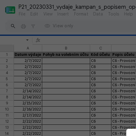
P21_20230331_vydaje_kampan_s_popisem_op
File
Edit
View
Insert
Format
Data
Tools
Help
View only
A
B
C
1
Datum výdaje
Pohyb na volebním účtu
Kód účelu
Popis účelu
2
2/7/2022
C6
C6 - Provozní
3
2/7/2022
C6
C6 - Provozní
4
2/7/2022
C6
C6 - Provozní
5
2/7/2022
C6
C6 - Provozní
6
2/7/2022
C6
C6 - Provozní
7
2/14/2022
C6
C6 - Provozní
8
2/14/2022
C6
C6 - Provozní
9
2/15/2022
C6
C6 - Provozní
10
2/16/2022
C6
C6 - Provozní
11
2/17/2022
C6
C6 - Provozní
12
2/22/2022
C6
C6 - Provozní
13
2/22/2022
C6
C6 - Provozní
14
2/22/2022
C6
C6 - Provozní