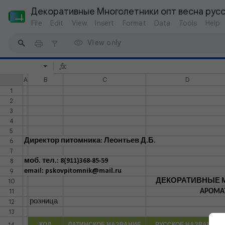
Декоративные Многолетники опт весна русс
File
Edit
View
Insert
Format
Data
Tools
Help
View only
A
B
C
D
1
2
3
4
5
6
Директор питомника: Леонтьев Д.Б.
7
8
моб. тел.: 8(911)368-85-59
9
email: pskovpitomnik@mail.ru
10
ДЕКОРАТИВНЫЕ М
11
АРОМАТ
12
розница
13
14
КОД
ЛАТИНСКОЕ НАЗВАНИЕ
РУССКОЕ НАЗВАНИЕ