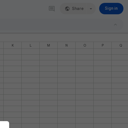
Share
Sign in
K
L
M
N
O
P
Q