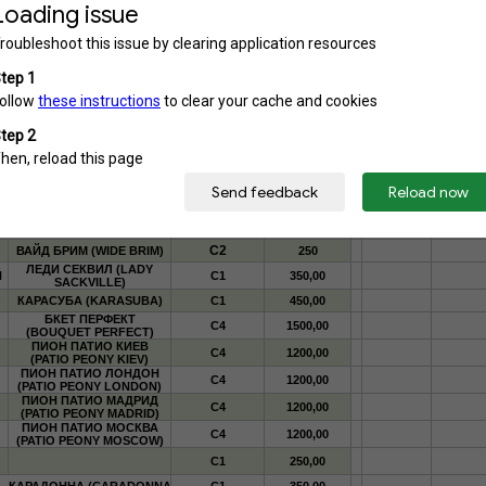
(РУБ.)
С1
ФЛЕШИНГ ЛАЙТ (FLASHING LIGHT)
300
С1
сорт
300
С2
БЛЮ МАМОФ (BLUE MAMOTH)
450
С2
КАРНИВАЛ (CARNIVAL)
320
С2
ФРАНСИС ВИЛЬЯМС (FRANSIS WILLIAMS)
320
С1
ГОЛДЕН МЕДОУС (GOLDEN MEADOWS)
520
С2
ГРЕЙТ ЭКСПЕКТЕЙШН (GREAT EXPECTATION)
520
С2
САГАЕ (SAGAE)
480
С2
ТАЧ ОФ КЛАСС (TOUCH OF CLASS)
520
С2
ТУНДЕРБОЛТ (TUNDERBOLT)
520
С2
ВАЙД БРИМ (WIDE BRIM)
250
ЛЕДИ СЕКВИЛ (LADY
Й
С1
350,00
SACKVILLE)
КАРАСУБА (KARASUBA)
С1
450,00
БКЕТ ПЕРФЕКТ
C4
1500,00
(BOUQUET PERFECT)
ПИОН ПАТИО КИЕВ
C4
1200,00
(PATIO PEONY KIEV)
ПИОН ПАТИО ЛОНДОН
C4
1200,00
(PATIO PEONY LONDON)
ПИОН ПАТИО МАДРИД
C4
1200,00
(PATIO PEONY MADRID)
ПИОН ПАТИО МОСКВА
C4
1200,00
(PATIO PEONY MOSCOW)
C1
250,00
КАРАДОННА (CARADONNA)
C1
350,00