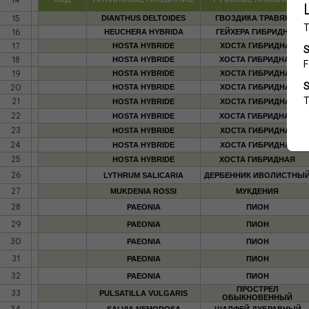
15
DIANTHUS DELTOIDES
ГВОЗДИКА ТРАВЯНКА
16
HEUCHERA HYBRIDA
ГЕЙХЕРА ГИБРИДНАЯ
17
HOSTA HYBRIDE
ХОСТА ГИБРИДНАЯ
18
HOSTA HYBRIDE
ХОСТА ГИБРИДНАЯ
19
HOSTA HYBRIDE
ХОСТА ГИБРИДНАЯ
20
HOSTA HYBRIDE
ХОСТА ГИБРИДНАЯ
21
HOSTA HYBRIDE
ХОСТА ГИБРИДНАЯ
22
HOSTA HYBRIDE
ХОСТА ГИБРИДНАЯ
23
HOSTA HYBRIDE
ХОСТА ГИБРИДНАЯ
24
HOSTA HYBRIDE
ХОСТА ГИБРИДНАЯ
25
HOSTA HYBRIDE
ХОСТА ГИБРИДНАЯ
26
LYTHRUM SALICARIA
ДЕРБЕННИК ИВОЛИСТНЫ
27
MUKDENIA ROSSI
МУКДЕНИЯ
28
PAEONIA
ПИОН
29
PAEONIA
ПИОН
30
PAEONIA
ПИОН
31
PAEONIA
ПИОН
32
PAEONIA
ПИОН
ПРОСТРЕЛ
33
PULSATILLA VULGARIS
ОБЫКНОВЕННЫЙ
34
SALVIA NEMOROSA
ШАЛФЕЙ ДУБРАВНЫЙ