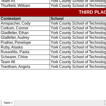
>
Table 1
<