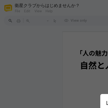
衛星クラブからはじめませんか？
File
Edit
View
Help
View only