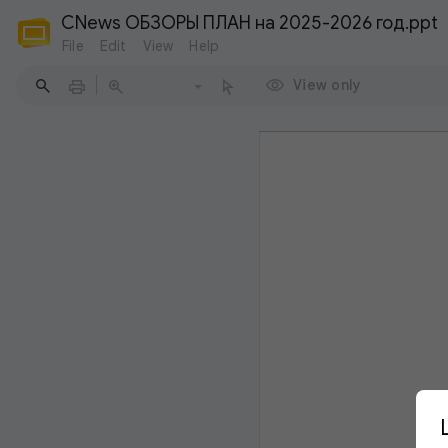
CNews ОБЗОРЫ ПЛАН на 2025-2026 год.ppt
File
Edit
View
Help
View only