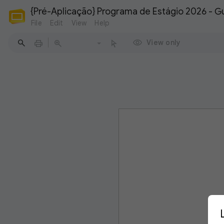
{Pré-Aplicação} Programa de Estágio 2026 - Gu
File
Edit
View
Help
View only