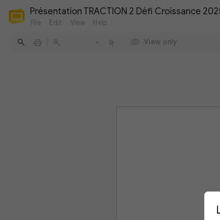
Présentation TRACTION 2 Défi Croissance 202
File
Edit
View
Help
View only