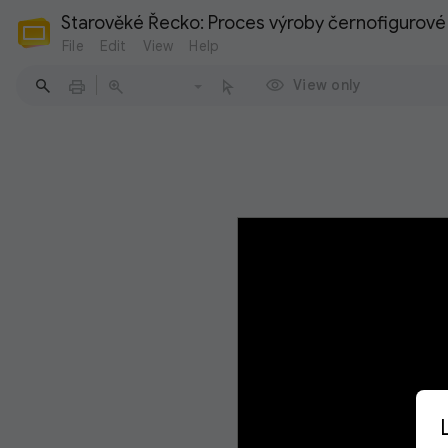
Starověké Řecko: Proces výroby černofigurové
File
Edit
View
Help
View only