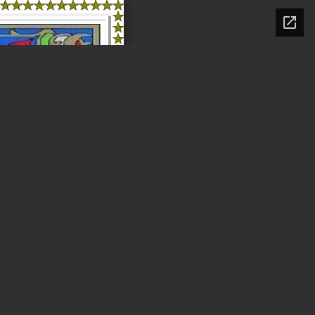
ۡالم 
ۤا
ث
ُ ي
د
ه
ي
ِر
ۙ

ِذر