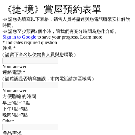
《捷‧境》賞屋預約表單
📣 請您先填寫以下表格，銷售人員將盡速與您電話聯繫安排解說
時間。
📣 請您至少預留2個小時，讓我們有充分時間為您作介紹。
Sign in to Google
to save your progress.
Learn more
* Indicates required question
姓名
*
( 請留下全名以便銷售人員與您聯繫 )
Your answer
連絡電話
*
( 請確認是否填寫無誤，市內電話請加區域碼 )
Your answer
方便聯絡的時間
早上9點~12點
下午1點~5點
晚間5點~7點
Other:
產品需求