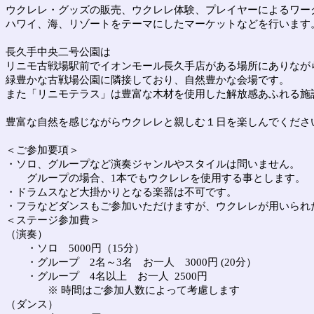
ウクレレ・グッズの販売、ウクレレ体験、プレイヤーによるワー
ハワイ、海、リゾートをテーマにしたマーケットなどを行います
長久手中央二号公園は
リニモ古戦場駅前でイオンモール長久手店がある場所にありなが
緑豊かな古戦場公園に隣接しており、自然豊かな会場です。
また「リニモテラス」は豊富な木材を使用した解放感あふれる施
豊富な自然を感じながらウクレレと親しむ１日を楽しんでくださ
＜ご参加要項＞
・ソロ、グループなど演奏ジャンルやスタイルは問いません。
グループの場合、1本でも
ウクレレを使用する事とします。
・ドラムスなど大掛かりとなる楽器は不可です。
・フラなどダンスもご参加いただけますが、
ウクレレが用いられ
＜ステージ参加費＞
（演奏）
・ソロ 5000円（15分）
・グループ 2名～3名 お一人 3000円 (20分）
・グループ 4名以上 お一人 2500円
※ 時間はご参加人数によって考慮します
（ダンス）